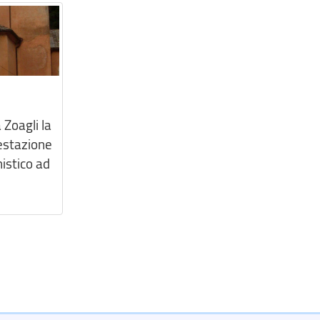
 Zoagli la
estazione
istico ad