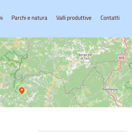
ni
Parchi e natura
Valli produttive
Contatti