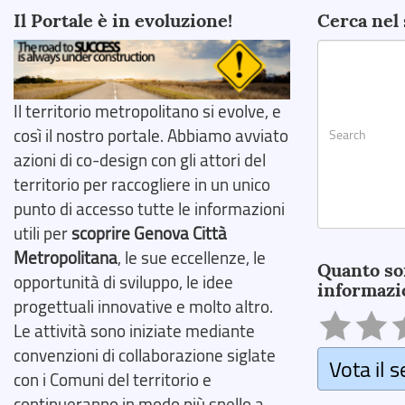
Il Portale è in evoluzione!
Cerca nel 
Il territorio metropolitano si evolve, e
così il nostro portale. Abbiamo avviato
azioni di co-design con gli attori del
territorio per raccogliere in un unico
punto di accesso tutte le informazioni
utili per
scoprire Genova Città
Search
Metropolitana
, le sue eccellenze, le
Quanto so
opportunità di sviluppo, le idee
informazi
progettuali innovative e molto altro.
Le attività sono iniziate mediante
convenzioni di collaborazione siglate
Vota il s
con i Comuni del territorio e
continueranno in modo più snello a