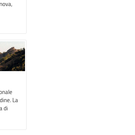
enova,
ionale
dine. La
a di