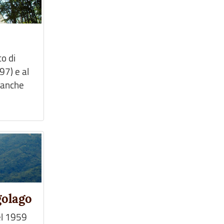
to di
97) e al
 anche
golago
nel 1959