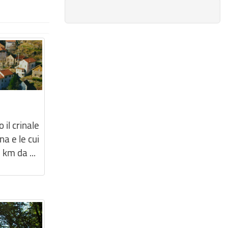
 il crinale
a e le cui
 km da ...