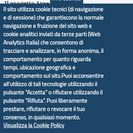
Il progetto Aree Interne
Il sito utilizza cookie tecnici (di navigazione
e di sessione) che garantiscono la normale
navigazione e fruizione del sito web e
cookie analitici inviati da terze parti (Web
Il portale di marketing territoriale e sviluppo locale
Analytics Italia) che consentono di
di Genova Città Metropolitana si è sviluppato a
tracciare e analizzare, in forma anonima, il
partire dal progetto nazionale Aree Interne
comportamento per quanto riguarda
promosso dal Dipartimento per lo Sviluppo
tempi, ubicazione geografica e
Economico e finalizzato al rilancio socio-economico
comportamento sul sito.Puoi acconsentire
delle valli dell’entroterra. In particolare fornisce
all’utilizzo di tali tecnologie utilizzando il
informazioni ed aggiornamenti sulla
Strategia
pulsante “Accetta” o rifiutare utilizzando il
d'Area Antola-Tigullio
, in collaborazione con Regione
pulsante "Rifiuta". Puoi liberamente
Liguria ed ANCI Liguria.
prestare, rifiutare o revocare il tuo
consenso, in qualsiasi momento.
Visualizza la Cookie Policy