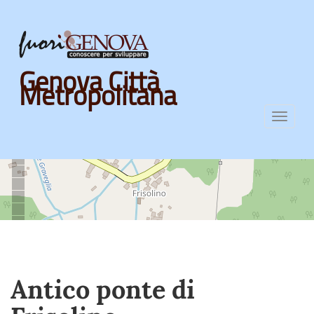
Skip
Genova Città
to
Metropolitana
main
content
Toggl
navig
Antico ponte di