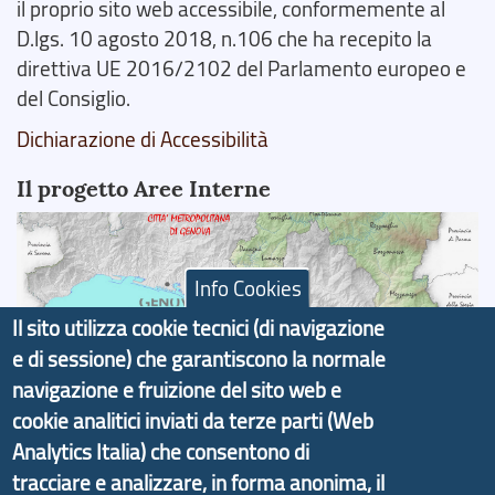
il proprio sito web accessibile, conformemente al
D.lgs. 10 agosto 2018, n.106 che ha recepito la
direttiva UE 2016/2102 del Parlamento europeo e
del Consiglio.
Dichiarazione di Accessibilità
Il progetto Aree Interne
Info Cookies
Il portale di marketing territoriale e sviluppo locale
Il sito utilizza cookie tecnici (di navigazione
di Genova Città Metropolitana si è sviluppato a
e di sessione) che garantiscono la normale
partire dal progetto nazionale Aree Interne
navigazione e fruizione del sito web e
promosso dal Dipartimento per lo Sviluppo
cookie analitici inviati da terze parti (Web
Economico e finalizzato al rilancio socio-economico
Analytics Italia) che consentono di
delle valli dell’entroterra. In particolare fornisce
tracciare e analizzare, in forma anonima, il