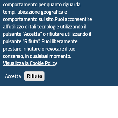
informazioni ed aggiornamenti sulla
Strategia
comportamento per quanto riguarda
d'Area Antola-Tigullio
, in collaborazione con Regione
tempi, ubicazione geografica e
Liguria ed ANCI Liguria.
comportamento sul sito.Puoi acconsentire
all’utilizzo di tali tecnologie utilizzando il
pulsante “Accetta” o rifiutare utilizzando il
pulsante "Rifiuta". Puoi liberamente
Copyright © 2017 Città metropolitana di Genova |
prestare, rifiutare o revocare il tuo
CF: 80007350103
consenso, in qualsiasi momento.
Visualizza la Cookie Policy
Tecnologie e Accessibilità
Privacy
Accetta
Rifiuta
Note Legali
Contatti
Statistiche
Area Riservata