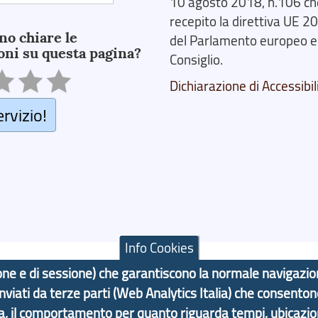
10 agosto 2018, n.106 ch
recepito la direttiva UE 
no chiare le
del Parlamento europeo e
oni su questa pagina?
Consiglio.
Dichiarazione di Accessibil
ervizio!
Info Cookies
azione e di sessione) che garantiscono la normale navigazi
 inviati da terze parti (Web Analytics Italia) che consenton
F: 80007350103
ma, il comportamento per quanto riguarda tempi, ubicazi