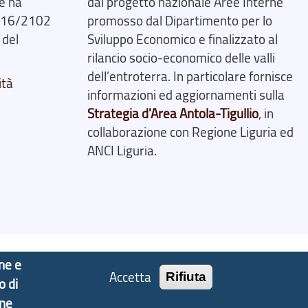
e ha
dal progetto nazionale Aree Interne
2016/2102
promosso dal Dipartimento per lo
 del
Sviluppo Economico e finalizzato al
rilancio socio-economico delle valli
dell’entroterra. In particolare fornisce
ità
informazioni ed aggiornamenti sulla
Strategia d'Area Antola-Tigullio
, in
collaborazione con Regione Liguria ed
ANCI Liguria.
one e
Accetta
Rifiuta
o di
one