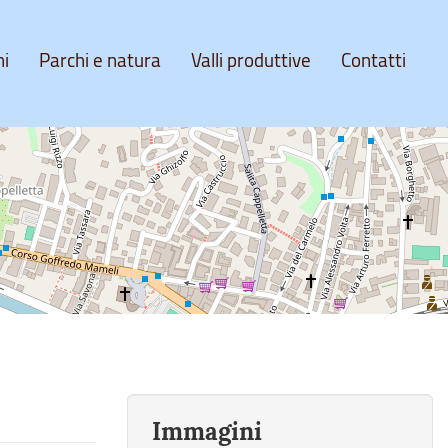
ni
Parchi e natura
Valli produttive
Contatti
Immagini