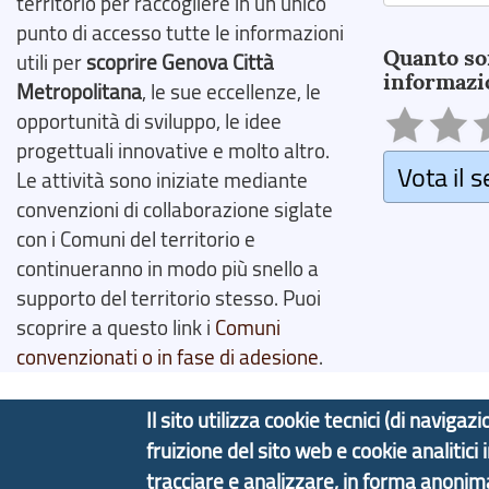
territorio per raccogliere in un unico
Search
punto di accesso tutte le informazioni
Quanto so
utili per
scoprire Genova Città
informazi
Metropolitana
, le sue eccellenze, le
opportunità di sviluppo, le idee
progettuali innovative e molto altro.
Vota il s
Le attività sono iniziate mediante
convenzioni di collaborazione siglate
con i Comuni del territorio e
continueranno in modo più snello a
supporto del territorio stesso. Puoi
scoprire a questo link i
Comuni
convenzionati o in fase di adesione
.
Il sito utilizza cookie tecnici (di navig
fruizione del sito web e cookie analitici
Copyright © 2017 Città metropolitana di Genova | C
tracciare e analizzare, in forma anoni