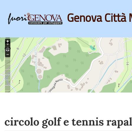
Genova Città 
Skip
to
main
content
circolo golf e tennis rapal