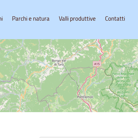
ni
Parchi e natura
Valli produttive
Contatti