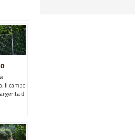
so
tà
o. Il campo
argerita di