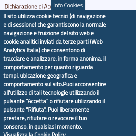
Info Cookies
Dichiarazione di Accessibilità
Il sito utilizza cookie tecnici (di navigazione
Il progetto Aree Interne
e di sessione) che garantiscono la normale
navigazione e fruizione del sito web e
cookie analitici inviati da terze parti (Web
Analytics Italia) che consentono di
Il portale di marketing territoriale e sviluppo locale
tracciare e analizzare, in forma anonima, il
di Genova Città Metropolitana si è sviluppato a
comportamento per quanto riguarda
partire dal progetto nazionale Aree Interne
tempi, ubicazione geografica e
promosso dal Dipartimento per lo Sviluppo
comportamento sul sito.Puoi acconsentire
Economico e finalizzato al rilancio socio-economico
all’utilizzo di tali tecnologie utilizzando il
delle valli dell’entroterra. In particolare fornisce
pulsante “Accetta” o rifiutare utilizzando il
informazioni ed aggiornamenti sulla
Strategia
pulsante "Rifiuta". Puoi liberamente
d'Area Antola-Tigullio
, in collaborazione con Regione
prestare, rifiutare o revocare il tuo
Liguria ed ANCI Liguria.
consenso, in qualsiasi momento.
Visualizza la Cookie Policy