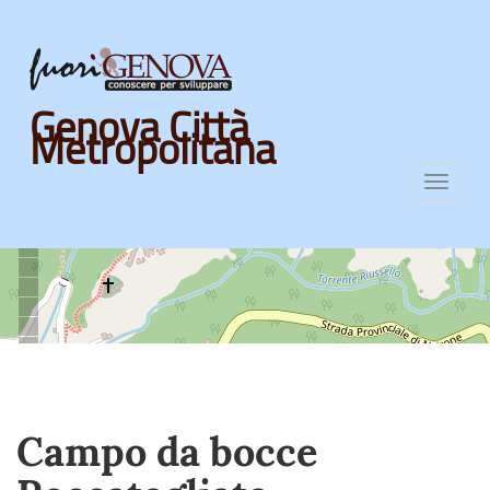
Skip
Genova Città
to
Metropolitana
main
content
Toggl
navig
Campo da bocce