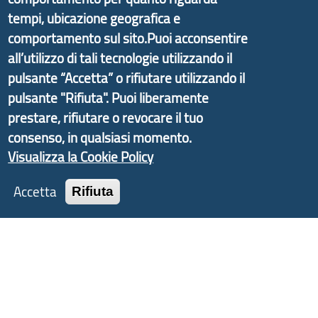
promosso dal Dipartimento per lo Sviluppo
tempi, ubicazione geografica e
Economico e finalizzato al rilancio socio-economico
comportamento sul sito.Puoi acconsentire
delle valli dell’entroterra. In particolare fornisce
all’utilizzo di tali tecnologie utilizzando il
informazioni ed aggiornamenti sulla
Strategia
pulsante “Accetta” o rifiutare utilizzando il
d'Area Antola-Tigullio
, in collaborazione con Regione
Liguria ed ANCI Liguria.
pulsante "Rifiuta". Puoi liberamente
prestare, rifiutare o revocare il tuo
consenso, in qualsiasi momento.
Visualizza la Cookie Policy
Copyright © 2017 Città metropolitana di Genova |
Accetta
CF: 80007350103
Rifiuta
Tecnologie e Accessibilità
Privacy
Note Legali
Contatti