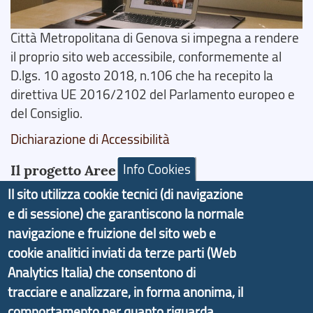
Città Metropolitana di Genova si impegna a rendere
il proprio sito web accessibile, conformemente al
D.lgs. 10 agosto 2018, n.106 che ha recepito la
direttiva UE 2016/2102 del Parlamento europeo e
del Consiglio.
Dichiarazione di Accessibilità
Info Cookies
Il progetto Aree Interne
Il sito utilizza cookie tecnici (di navigazione
e di sessione) che garantiscono la normale
navigazione e fruizione del sito web e
cookie analitici inviati da terze parti (Web
Il portale di marketing territoriale e sviluppo locale
Analytics Italia) che consentono di
di Genova Città Metropolitana si è sviluppato a
tracciare e analizzare, in forma anonima, il
partire dal progetto nazionale Aree Interne
comportamento per quanto riguarda