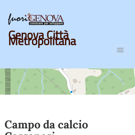
Skip
Genova Città
to
Metropolitana
main
content
Toggl
navig
Campo da calcio