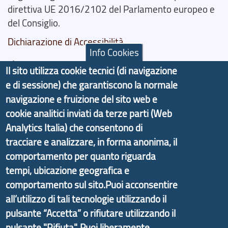
direttiva UE 2016/2102 del Parlamento europeo e
del Consiglio.
Dichiarazione di Accessibilità
Info Cookies
Il progetto Aree Interne
Il sito utilizza cookie tecnici (di navigazione
e di sessione) che garantiscono la normale
navigazione e fruizione del sito web e
cookie analitici inviati da terze parti (Web
Analytics Italia) che consentono di
Il portale di marketing territoriale e sviluppo locale
tracciare e analizzare, in forma anonima, il
di Genova Città Metropolitana si è sviluppato a
partire dal progetto nazionale Aree Interne
comportamento per quanto riguarda
promosso dal Dipartimento per lo Sviluppo
tempi, ubicazione geografica e
Economico e finalizzato al rilancio socio-economico
comportamento sul sito.Puoi acconsentire
delle valli dell’entroterra. In particolare fornisce
all’utilizzo di tali tecnologie utilizzando il
informazioni ed aggiornamenti sulla
Strategia
pulsante “Accetta” o rifiutare utilizzando il
d'Area Antola-Tigullio
, in collaborazione con Regione
pulsante "Rifiuta". Puoi liberamente