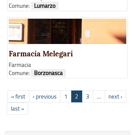
Comune:
Lumarzo
Farmacia Melegari
Farmacia
Comune:
Borzonasca
« first
‹ previous
1
2
3
…
next ›
last »