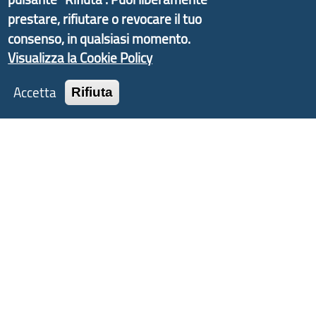
Liguria ed ANCI Liguria.
prestare, rifiutare o revocare il tuo
consenso, in qualsiasi momento.
Visualizza la Cookie Policy
Copyright © 2017 Città metropolitana di Genova |
Accetta
Rifiuta
CF: 80007350103
Tecnologie e Accessibilità
Privacy
Note Legali
Contatti
Statistiche
Area Riservata