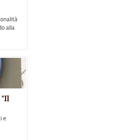
onalità
do alla
"Il
i e