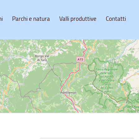
ni
Parchi e natura
Valli produttive
Contatti