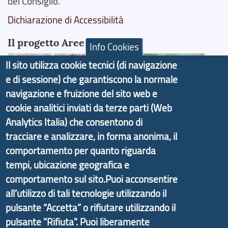
del Consiglio.
Dichiarazione di Accessibilità
Il progetto Aree Interne
Info Cookies
Il sito utilizza cookie tecnici (di navigazione
e di sessione) che garantiscono la normale
navigazione e fruizione del sito web e
Il portale di marketing territoriale e sviluppo locale
cookie analitici inviati da terze parti (Web
di Genova Città Metropolitana si è sviluppato a
Analytics Italia) che consentono di
partire dal progetto nazionale Aree Interne
tracciare e analizzare, in forma anonima, il
promosso dal Dipartimento per lo Sviluppo
comportamento per quanto riguarda
Economico e finalizzato al rilancio socio-economico
tempi, ubicazione geografica e
delle valli dell’entroterra. In particolare fornisce
comportamento sul sito.Puoi acconsentire
informazioni ed aggiornamenti sulla
Strategia
all’utilizzo di tali tecnologie utilizzando il
d'Area Antola-Tigullio
, in collaborazione con Regione
pulsante “Accetta” o rifiutare utilizzando il
Liguria ed ANCI Liguria.
pulsante "Rifiuta". Puoi liberamente