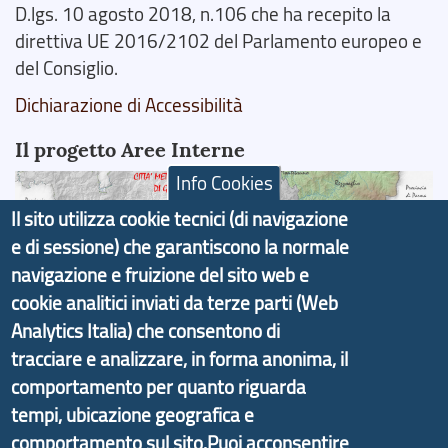
D.lgs. 10 agosto 2018, n.106 che ha recepito la
direttiva UE 2016/2102 del Parlamento europeo e
del Consiglio.
Dichiarazione di Accessibilità
Il progetto Aree Interne
Info Cookies
Il sito utilizza cookie tecnici (di navigazione
e di sessione) che garantiscono la normale
navigazione e fruizione del sito web e
Il portale di marketing territoriale e sviluppo locale
di Genova Città Metropolitana si è sviluppato a
cookie analitici inviati da terze parti (Web
partire dal progetto nazionale Aree Interne
Analytics Italia) che consentono di
promosso dal Dipartimento per lo Sviluppo
tracciare e analizzare, in forma anonima, il
Economico e finalizzato al rilancio socio-economico
comportamento per quanto riguarda
delle valli dell’entroterra. In particolare fornisce
tempi, ubicazione geografica e
informazioni ed aggiornamenti sulla
Strategia
comportamento sul sito.Puoi acconsentire