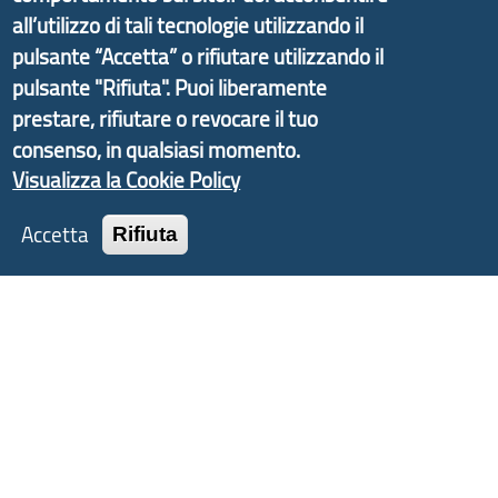
d'Area Antola-Tigullio
, in collaborazione con Regione
all’utilizzo di tali tecnologie utilizzando il
Liguria ed ANCI Liguria.
pulsante “Accetta” o rifiutare utilizzando il
pulsante "Rifiuta". Puoi liberamente
prestare, rifiutare o revocare il tuo
consenso, in qualsiasi momento.
Copyright © 2017 Città metropolitana di Genova |
Visualizza la Cookie Policy
CF: 80007350103
Accetta
Rifiuta
Tecnologie e Accessibilità
Privacy
Note Legali
Contatti
Statistiche
Area Riservata