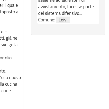
r il quale
avvistamento, facesse parte
ttoposto a
del sistema difensivo...
Comune:
Leivi
re –
ti, già nel
 svolge la
or olio
nte,
l’olio nuovo
lla cucina
uzione