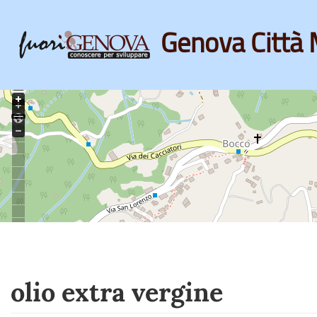
Genova Città 
Skip
to
main
content
olio extra vergine