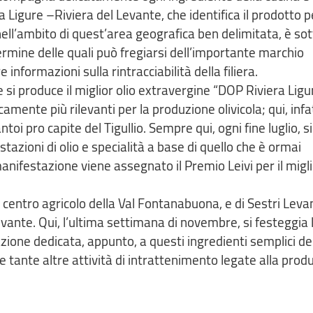
Ligure –Riviera del Levante, che identifica il prodotto pe
nell’ambito di quest’area geografica ben delimitata, è so
 termine delle quali può fregiarsi dell’importante marchio
formazioni sulla rintracciabilità della filiera.
e si produce il miglior olio extravergine “DOP Riviera Ligu
amente più rilevanti per la produzione olivicola; qui, infat
oi pro capite del Tigullio. Sempre qui, ogni fine luglio, si
ustazioni di olio e specialità a base di quello che è ormai
anifestazione viene assegnato il Premio Leivi per il migli
 centro agricolo della Val Fontanabuona, e di Sestri Leva
Levante. Qui, l’ultima settimana di novembre, si festeggia 
zione dedicata, appunto, a questi ingredienti semplici de
e tante altre attività di intrattenimento legate alla prod