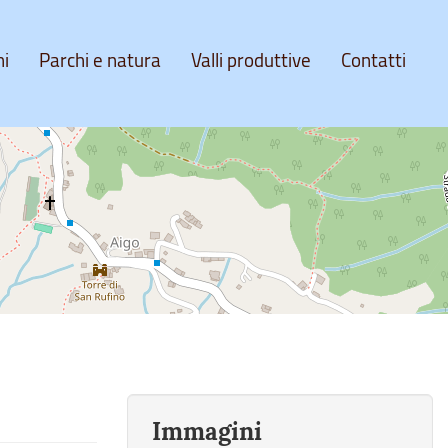
ni
Parchi e natura
Valli produttive
Contatti
Immagini