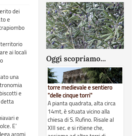
merito dei
ato e
strapiombo
territorio
are ai locali
Oggi scopriamo...
to
stato una
astronomia
torre medievale e sentiero
biscotti e
"delle cinque torri"
e detta
A pianta quadrata, alta circa
14mt, è situata vicino alla
hiavari e
chiesa di S. Rufino. Risale al
olce. E’
XIII sec. e si ritiene che,
 lega aromi
assieme ad altre torri di