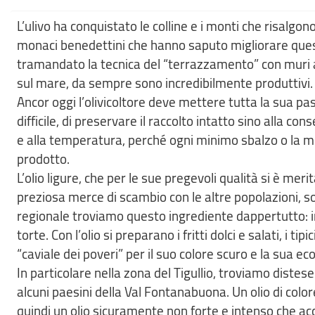
L’ulivo ha conquistato le colline e i monti che risalgono 
monaci benedettini che hanno saputo migliorare ques
tramandato la tecnica del “terrazzamento” con muri a
sul mare, da sempre sono incredibilmente produttivi.
Ancor oggi l’olivicoltore deve mettere tutta la sua pass
difficile, di preservare il raccolto intatto sino alla con
e alla temperatura, perché ogni minimo sbalzo o la min
prodotto.
L’olio ligure, che per le sue pregevoli qualità si è mer
preziosa merce di scambio con le altre popolazioni, 
regionale troviamo questo ingrediente dappertutto: in i
torte. Con l’olio si preparano i fritti dolci e salati, i tip
“caviale dei poveri” per il suo colore scuro e la sua ec
In particolare nella zona del Tigullio, troviamo distese 
alcuni paesini della Val Fontanabuona. Un olio di colore
quindi un olio sicuramente non forte e intenso che a