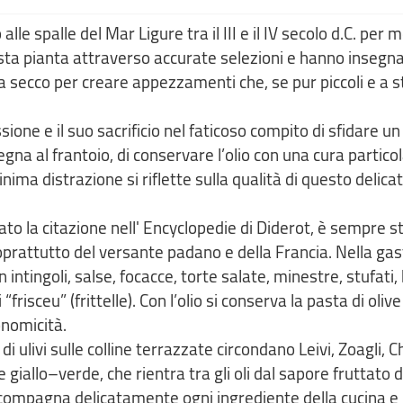
alle spalle del Mar Ligure tra il III e il IV secolo d.C. per 
ta pianta attraverso accurate selezioni e hanno insegn
 secco per creare appezzamenti che, se pur piccoli e a 
ione e il suo sacrificio nel faticoso compito di sfidare un 
segna al frantoio, di conservare l’olio con una cura particol
ima distrazione si riflette sulla qualità di questo delica
itato la citazione nell' Encyclopedie di Diderot, è sempre 
soprattutto del versante padano e della Francia. Nella g
ntingoli, salse, focacce, torte salate, minestre, stufati, 
ici “frisceu” (frittelle). Con l’olio si conserva la pasta di oliv
onomicità.
di ulivi sulle colline terrazzate circondano Leivi, Zoagli, C
 giallo–verde, che rientra tra gli oli dal sapore fruttato d
ccompagna delicatamente ogni ingrediente della cucina e