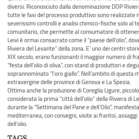
diversi. Riconosciuto dalla denominazione DOP Riviera 
tutte le fasi del processo produttivo sono realizzate 
severissimi controlli e analisi chimico-fisiche solo al
comunitario, che permette al consumatore di ottenere in
Leivi è ormai consacrato come il “paese dell’olio”, dov
Riviera del Levante” della zona. E’ uno dei centri storic
XIX secolo, erano funzionanti il maggior numero di frant
“festa dell’olio di oliva”, con stand di produttori e deg
soprannominato “l’oro giallo”. Nell’ambito di questa m
extravergine delle province di Genova e La Spezia.
Ottima anche la produzione di Coreglia Ligure, piccolo
considerata la prima “città dell’olio” della Riviera di 
durante la “Settimana del Pane e dell’Olio”, manifesta
mediterranea, con convegni, visite ai frantoi, assaggi 
dell’olio.
TAGS