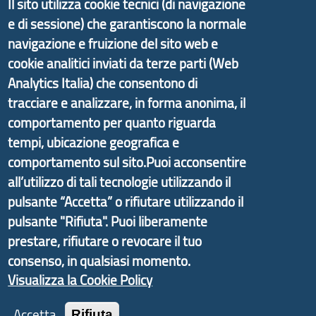
Il sito utilizza cookie tecnici (di navigazione
Il progetto Aree Interne
e di sessione) che garantiscono la normale
navigazione e fruizione del sito web e
cookie analitici inviati da terze parti (Web
Analytics Italia) che consentono di
Il portale di marketing territoriale e sviluppo locale
tracciare e analizzare, in forma anonima, il
di Genova Città Metropolitana si è sviluppato a
comportamento per quanto riguarda
partire dal progetto nazionale Aree Interne
tempi, ubicazione geografica e
promosso dal Dipartimento per lo Sviluppo
comportamento sul sito.Puoi acconsentire
Economico e finalizzato al rilancio socio-economico
all’utilizzo di tali tecnologie utilizzando il
delle valli dell’entroterra. In particolare fornisce
pulsante “Accetta” o rifiutare utilizzando il
informazioni ed aggiornamenti sulla
Strategia
pulsante "Rifiuta". Puoi liberamente
d'Area Antola-Tigullio
, in collaborazione con Regione
prestare, rifiutare o revocare il tuo
Liguria ed ANCI Liguria.
consenso, in qualsiasi momento.
Visualizza la Cookie Policy
Accetta
Rifiuta