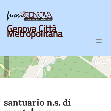
Skip
Genova Città
to
Metropolitana
main
content
Toggl
navig
santuario n.s. di