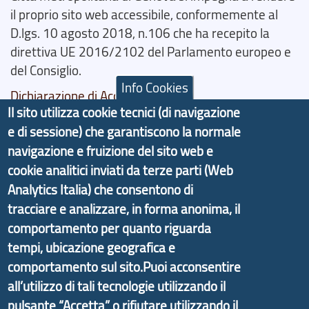
il proprio sito web accessibile, conformemente al
D.lgs. 10 agosto 2018, n.106 che ha recepito la
direttiva UE 2016/2102 del Parlamento europeo e
del Consiglio.
Info Cookies
Dichiarazione di Accessibilità
Il sito utilizza cookie tecnici (di navigazione
Il progetto Aree Interne
e di sessione) che garantiscono la normale
navigazione e fruizione del sito web e
cookie analitici inviati da terze parti (Web
Analytics Italia) che consentono di
tracciare e analizzare, in forma anonima, il
Il portale di marketing territoriale e sviluppo locale
comportamento per quanto riguarda
di Genova Città Metropolitana si è sviluppato a
tempi, ubicazione geografica e
partire dal progetto nazionale Aree Interne
comportamento sul sito.Puoi acconsentire
promosso dal Dipartimento per lo Sviluppo
all’utilizzo di tali tecnologie utilizzando il
Economico e finalizzato al rilancio socio-economico
pulsante “Accetta” o rifiutare utilizzando il
delle valli dell’entroterra. In particolare fornisce