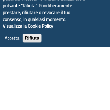
pulsante "Rifiuta". Puoi liberamente
informazioni ed aggiornamenti sulla
Strategia
d'Area Antola-Tigullio
, in collaborazione con Regione
prestare, rifiutare o revocare il tuo
Liguria ed ANCI Liguria.
consenso, in qualsiasi momento.
Visualizza la Cookie Policy
Accetta
Rifiuta
Copyright © 2017 Città metropolitana di Genova |
CF: 80007350103
Tecnologie e Accessibilità
Privacy
Note Legali
Contatti
Statistiche