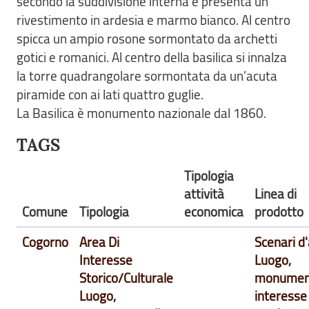
secondo la suddivisione interna e presenta un
rivestimento in ardesia e marmo bianco. Al centro
spicca un ampio rosone sormontato da archetti
gotici e romanici. Al centro della basilica si innalza
la torre quadrangolare sormontata da un’acuta
piramide con ai lati quattro guglie.
La Basilica è monumento nazionale dal 1860.
TAGS
Tipologia
attività
Linea di
Comune
Tipologia
economica
prodotto
Cogorno
Area Di
Scenari d
Interesse
Luogo,
Storico/Culturale
monument
Luogo,
interesse