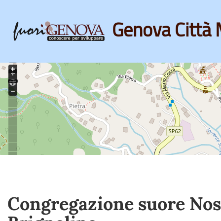
Genova Città 
Skip
to
main
content
Congregazione suore Nost