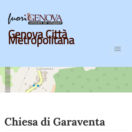
Skip
Genova Città
to
Metropolitana
main
content
Toggl
navig
Chiesa di Garaventa