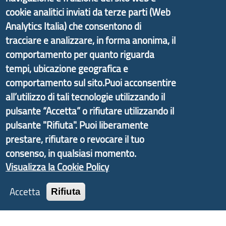
cookie analitici inviati da terze parti (Web
Il portale di marketing territoriale e sviluppo locale
Analytics Italia) che consentono di
di Genova Città Metropolitana si è sviluppato a
tracciare e analizzare, in forma anonima, il
partire dal progetto nazionale Aree Interne
comportamento per quanto riguarda
promosso dal Dipartimento per lo Sviluppo
tempi, ubicazione geografica e
Economico e finalizzato al rilancio socio-economico
comportamento sul sito.Puoi acconsentire
delle valli dell’entroterra. In particolare fornisce
all’utilizzo di tali tecnologie utilizzando il
informazioni ed aggiornamenti sulla
Strategia
pulsante “Accetta” o rifiutare utilizzando il
d'Area Antola-Tigullio
, in collaborazione con Regione
pulsante "Rifiuta". Puoi liberamente
Liguria ed ANCI Liguria.
prestare, rifiutare o revocare il tuo
consenso, in qualsiasi momento.
Visualizza la Cookie Policy
Copyright © 2017 Città metropolitana di Genova |
Accetta
Rifiuta
CF: 80007350103
Tecnologie e Accessibilità