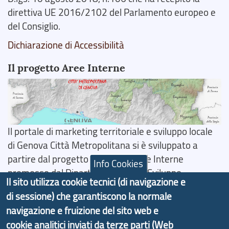
direttiva UE 2016/2102 del Parlamento europeo e
del Consiglio.
Dichiarazione di Accessibilità
Il progetto Aree Interne
Il portale di marketing territoriale e sviluppo locale
di Genova Città Metropolitana si è sviluppato a
partire dal progetto nazionale Aree Interne
Info Cookies
promosso dal Dipartimento per lo Sviluppo
Il sito utilizza cookie tecnici (di navigazione e
Economico e finalizzato al rilancio socio-economico
di sessione) che garantiscono la normale
delle valli dell’entroterra. In particolare fornisce
navigazione e fruizione del sito web e
informazioni ed aggiornamenti sulla
Strategia
cookie analitici inviati da terze parti (Web
d'Area Antola-Tigullio
, in collaborazione con Regione