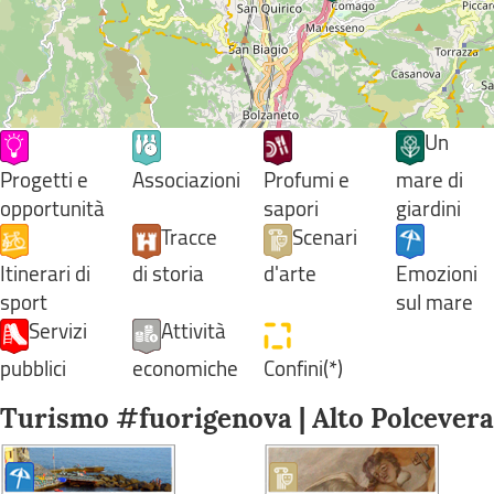
Un
Progetti e
Associazioni
Profumi e
mare di
opportunità
sapori
giardini
Tracce
Scenari
Itinerari di
di storia
d'arte
Emozioni
sport
sul mare
Servizi
Attività
pubblici
economiche
Confini(*)
Turismo #fuorigenova | Alto Polcevera