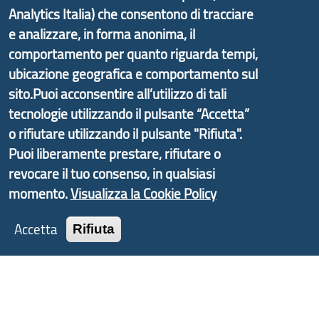
Analytics Italia) che consentono di tracciare
Liguria ed ANCI Liguria.
e analizzare, in forma anonima, il
comportamento per quanto riguarda tempi,
ubicazione geografica e comportamento sul
sito.Puoi acconsentire all’utilizzo di tali
Copyright © 2017 Città metropolitana di Genova |
tecnologie utilizzando il pulsante “Accetta”
CF: 80007350103
o rifiutare utilizzando il pulsante "Rifiuta".
Tecnologie e Accessibilità
Puoi liberamente prestare, rifiutare o
revocare il tuo consenso, in qualsiasi
Privacy
momento.
Visualizza la Cookie Policy
Note Legali
Accetta
Contatti
Rifiuta
Statistiche
Area Riservata