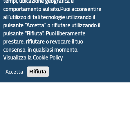
tempi, ubicazione geografica e
di Genova Città Metropolitana si è sviluppato a
comportamento sul sito.Puoi acconsentire
partire dal progetto nazionale Aree Interne
all’utilizzo di tali tecnologie utilizzando il
promosso dal Dipartimento per lo Sviluppo
pulsante “Accetta” o rifiutare utilizzando il
Economico e finalizzato al rilancio socio-economico
pulsante "Rifiuta". Puoi liberamente
delle valli dell’entroterra. In particolare fornisce
prestare, rifiutare o revocare il tuo
informazioni ed aggiornamenti sulla
Strategia
consenso, in qualsiasi momento.
d'Area Antola-Tigullio
, in collaborazione con Regione
Visualizza la Cookie Policy
Liguria ed ANCI Liguria.
Accetta
Rifiuta
Copyright © 2017 Città metropolitana di Genova |
CF: 80007350103
Tecnologie e Accessibilità
Privacy