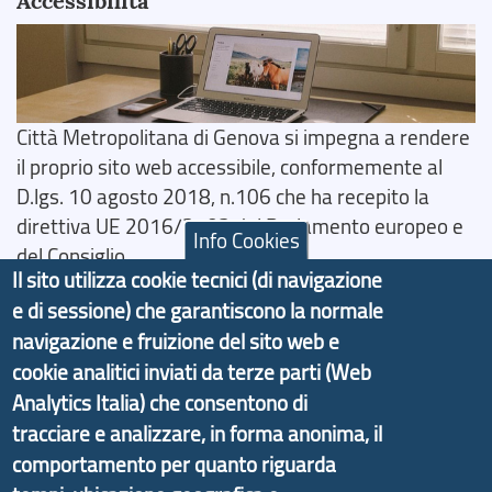
Accessibilità
Città Metropolitana di Genova si impegna a rendere
il proprio sito web accessibile, conformemente al
D.lgs. 10 agosto 2018, n.106 che ha recepito la
direttiva UE 2016/2102 del Parlamento europeo e
Info Cookies
del Consiglio.
Il sito utilizza cookie tecnici (di navigazione
Dichiarazione di Accessibilità
e di sessione) che garantiscono la normale
navigazione e fruizione del sito web e
Il progetto Aree Interne
cookie analitici inviati da terze parti (Web
Analytics Italia) che consentono di
tracciare e analizzare, in forma anonima, il
comportamento per quanto riguarda
Il portale di marketing territoriale e sviluppo locale