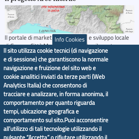
Il portale di marketing territoriale e sviluppo locale
Info Cookies
di Genova Città Metropolitana si è sviluppato a
Il sito utilizza cookie tecnici (di navigazione
partire dal progetto nazionale Aree Interne
e di sessione) che garantiscono la normale
promosso dal Dipartimento per lo Sviluppo
navigazione e fruizione del sito web e
Economico e finalizzato al rilancio socio-economico
cookie analitici inviati da terze parti (Web
delle valli dell’entroterra. In particolare fornisce
Analytics Italia) che consentono di
informazioni ed aggiornamenti sulla
Strategia
tracciare e analizzare, in forma anonima, il
d'Area Antola-Tigullio
, in collaborazione con Regione
comportamento per quanto riguarda
Liguria ed ANCI Liguria.
tempi, ubicazione geografica e
comportamento sul sito.Puoi acconsentire
all’utilizzo di tali tecnologie utilizzando il
pulsante “Accetta” o rifiutare utilizzando il
Copyright © 2017 Città metropolitana di Genova |