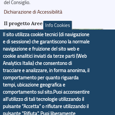
del Consiglio.
Dichiarazione di Accessibilità
Il progetto Aree Interne
Info Cookies
Il sito utilizza cookie tecnici (di navigazione
e di sessione) che garantiscono la normale
navigazione e fruizione del sito web e
Il portale di marketing territoriale e sviluppo locale
cookie analitici inviati da terze parti (Web
di Genova Città Metropolitana si è sviluppato a
Analytics Italia) che consentono di
partire dal progetto nazionale Aree Interne
tracciare e analizzare, in forma anonima, il
promosso dal Dipartimento per lo Sviluppo
comportamento per quanto riguarda
Economico e finalizzato al rilancio socio-economico
tempi, ubicazione geografica e
delle valli dell’entroterra. In particolare fornisce
comportamento sul sito.Puoi acconsentire
informazioni ed aggiornamenti sulla
Strategia
all’utilizzo di tali tecnologie utilizzando il
d'Area Antola-Tigullio
, in collaborazione con Regione
pulsante “Accetta” o rifiutare utilizzando il
Liguria ed ANCI Liguria.
pulsante "Rifiuta". Puoi liberamente