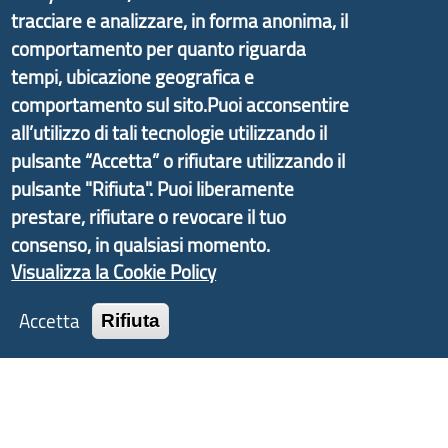
Il portale di marketing territoriale e sviluppo locale
tracciare e analizzare, in forma anonima, il
di Genova Città Metropolitana si è sviluppato a
comportamento per quanto riguarda
partire dal progetto nazionale Aree Interne
tempi, ubicazione geografica e
promosso dal Dipartimento per lo Sviluppo
comportamento sul sito.Puoi acconsentire
Economico e finalizzato al rilancio socio-economico
all’utilizzo di tali tecnologie utilizzando il
delle valli dell’entroterra. In particolare fornisce
pulsante “Accetta” o rifiutare utilizzando il
informazioni ed aggiornamenti sulla
Strategia
pulsante "Rifiuta". Puoi liberamente
d'Area Antola-Tigullio
, in collaborazione con Regione
prestare, rifiutare o revocare il tuo
Liguria ed ANCI Liguria.
consenso, in qualsiasi momento.
Visualizza la Cookie Policy
Accetta
Rifiuta
Copyright © 2017 Città metropolitana di Genova |
CF: 80007350103
Tecnologie e Accessibilità
Privacy