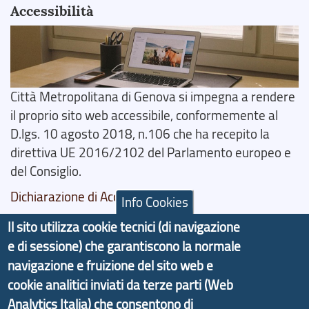
Accessibilità
Città Metropolitana di Genova si impegna a rendere
il proprio sito web accessibile, conformemente al
D.lgs. 10 agosto 2018, n.106 che ha recepito la
direttiva UE 2016/2102 del Parlamento europeo e
del Consiglio.
Dichiarazione di Accessibilità
Info Cookies
Il sito utilizza cookie tecnici (di navigazione
Il progetto Aree Interne
e di sessione) che garantiscono la normale
navigazione e fruizione del sito web e
cookie analitici inviati da terze parti (Web
Analytics Italia) che consentono di