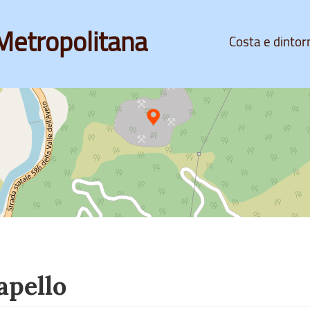
Metropolitana
Costa e dintor
apello