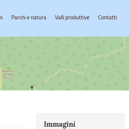
ni
Parchi e natura
Valli produttive
Contatti
Immagini