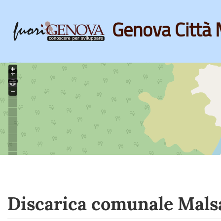
Genova Città 
Skip
to
main
content
Discarica comunale Mals