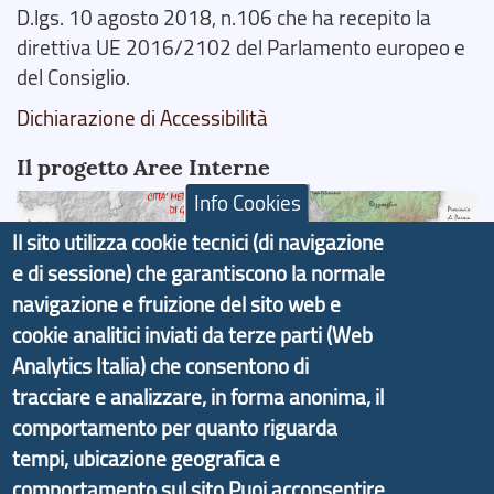
D.lgs. 10 agosto 2018, n.106 che ha recepito la
direttiva UE 2016/2102 del Parlamento europeo e
del Consiglio.
Dichiarazione di Accessibilità
Il progetto Aree Interne
Info Cookies
Il sito utilizza cookie tecnici (di navigazione
e di sessione) che garantiscono la normale
navigazione e fruizione del sito web e
Il portale di marketing territoriale e sviluppo locale
cookie analitici inviati da terze parti (Web
di Genova Città Metropolitana si è sviluppato a
partire dal progetto nazionale Aree Interne
Analytics Italia) che consentono di
promosso dal Dipartimento per lo Sviluppo
tracciare e analizzare, in forma anonima, il
Economico e finalizzato al rilancio socio-economico
comportamento per quanto riguarda
delle valli dell’entroterra. In particolare fornisce
tempi, ubicazione geografica e
informazioni ed aggiornamenti sulla
Strategia
comportamento sul sito.Puoi acconsentire