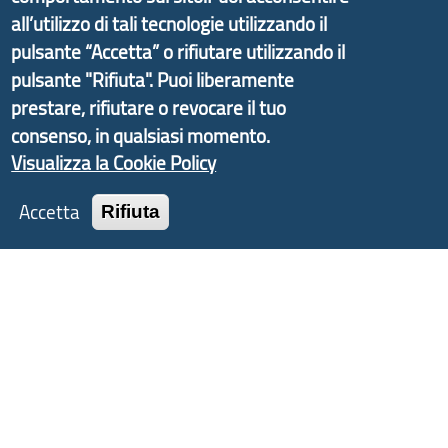
d'Area Antola-Tigullio
, in collaborazione con Regione
all’utilizzo di tali tecnologie utilizzando il
Liguria ed ANCI Liguria.
pulsante “Accetta” o rifiutare utilizzando il
pulsante "Rifiuta". Puoi liberamente
prestare, rifiutare o revocare il tuo
consenso, in qualsiasi momento.
Copyright © 2017 Città metropolitana di Genova |
Visualizza la Cookie Policy
CF: 80007350103
Accetta
Rifiuta
Tecnologie e Accessibilità
Privacy
Note Legali
Contatti
Statistiche
Area Riservata