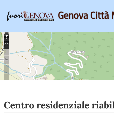
Genova Città 
Skip
to
main
content
Centro residenziale riabili