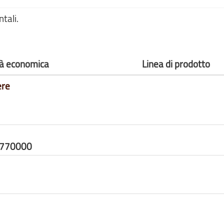
ntali.
ità economica
Linea di prodotto
ere
6770000