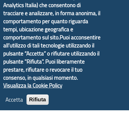
Analytics Italia) che consentono di
partire dal progetto nazionale Aree Interne
tracciare e analizzare, in forma anonima, il
promosso dal Dipartimento per lo Sviluppo
comportamento per quanto riguarda
Economico e finalizzato al rilancio socio-economico
tempi, ubicazione geografica e
delle valli dell’entroterra. In particolare fornisce
comportamento sul sito.Puoi acconsentire
informazioni ed aggiornamenti sulla
Strategia
all’utilizzo di tali tecnologie utilizzando il
d'Area Antola-Tigullio
, in collaborazione con Regione
pulsante “Accetta” o rifiutare utilizzando il
Liguria ed ANCI Liguria.
pulsante "Rifiuta". Puoi liberamente
prestare, rifiutare o revocare il tuo
consenso, in qualsiasi momento.
Copyright © 2017 Città metropolitana di Genova |
Visualizza la Cookie Policy
CF: 80007350103
Accetta
Rifiuta
Tecnologie e Accessibilità
Privacy
Note Legali