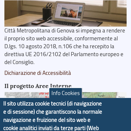
Città Metropolitana di Genova si impegna a rendere
il proprio sito web accessibile, conformemente al
D.lgs. 10 agosto 2018, n.106 che ha recepito la
direttiva UE 2016/2102 del Parlamento europeo e
del Consiglio.
Dichiarazione di Accessibilità
Il progetto Aree Interne
Info Cookies
Il sito utilizza cookie tecnici (di navigazione
e di sessione) che garantiscono la normale
navigazione e fruizione del sito web e
Il portale di marketing territoriale e sviluppo locale
cookie analitici inviati da terze parti (Web
di Genova Città Metropolitana si è sviluppato a