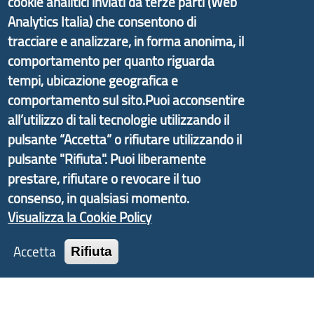
cookie analitici inviati da terze parti (Web
Analytics Italia) che consentono di
Il portale di marketing territoriale e sviluppo locale
tracciare e analizzare, in forma anonima, il
di Genova Città Metropolitana si è sviluppato a
comportamento per quanto riguarda
partire dal progetto nazionale Aree Interne
tempi, ubicazione geografica e
promosso dal Dipartimento per lo Sviluppo
comportamento sul sito.Puoi acconsentire
Economico e finalizzato al rilancio socio-economico
all’utilizzo di tali tecnologie utilizzando il
delle valli dell’entroterra. In particolare fornisce
pulsante “Accetta” o rifiutare utilizzando il
informazioni ed aggiornamenti sulla
Strategia
pulsante "Rifiuta". Puoi liberamente
d'Area Antola-Tigullio
, in collaborazione con Regione
prestare, rifiutare o revocare il tuo
Liguria ed ANCI Liguria.
consenso, in qualsiasi momento.
Visualizza la Cookie Policy
Accetta
Rifiuta
Copyright © 2017 Città metropolitana di Genova |
CF: 80007350103
Tecnologie e Accessibilità