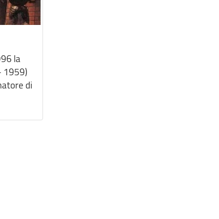
996 la
– 1959)
matore di