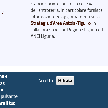
rilancio socio-economico delle valli
dell’entroterra. In particolare fornisce
ità
informazioni ed aggiornamenti sulla
Strategia d'Area Antola-Tigullio
, in
collaborazione con Regione Liguria ed
ANCI Liguria.
one e
Accetta
Rifiuta
o di
one
l pulsante
re il tuo