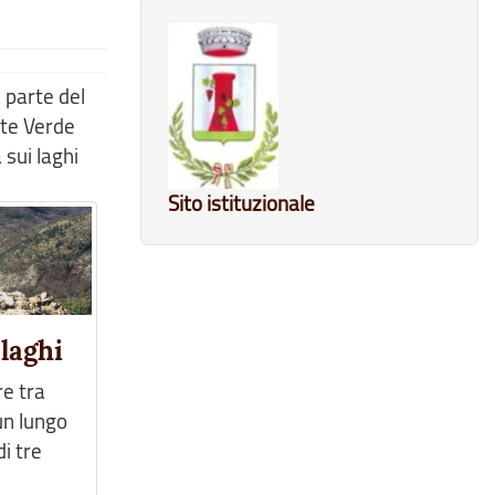
 parte del
ente Verde
 sui laghi
Sito istituzionale
 laghi
re tra
un lungo
di tre