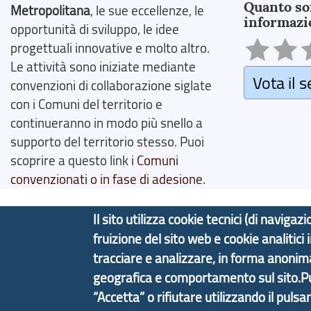
Quanto so
Metropolitana
, le sue eccellenze, le
informazi
opportunità di sviluppo, le idee
progettuali innovative e molto altro.
Le attività sono iniziate mediante
Vota il s
convenzioni di collaborazione siglate
con i Comuni del territorio e
continueranno in modo più snello a
supporto del territorio stesso. Puoi
scoprire a questo link i
Comuni
convenzionati o in fase di adesione
.
Il sito utilizza cookie tecnici (di navig
fruizione del sito web e cookie analitici
Copyright © 2017 Città metropolitana di Genova | C
tracciare e analizzare, in forma anoni
geografica e comportamento sul sito.Puoi
Tecnologie e Accessibilità
Privacy
Note Legali
“Accetta” o rifiutare utilizzando il pulsa