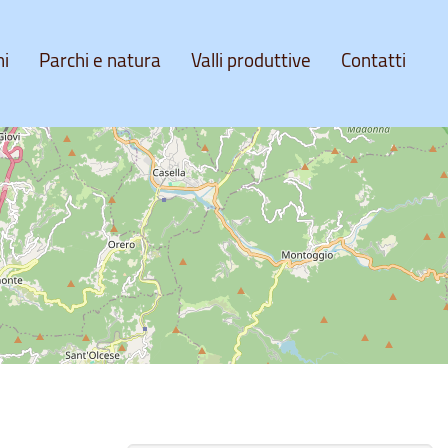
ni
Parchi e natura
Valli produttive
Contatti