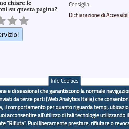
no chiare le
Consiglio.
oni su questa pagina?
Dichiarazione di Accessibil
ervizio!
Info Cookies
azione e di sessione) che garantiscono la normale navigazi
 inviati da terze parti (Web Analytics Italia) che consenton
F: 80007350103
ma, il comportamento per quanto riguarda tempi, ubicazi
 acconsentire all’utilizzo di tali tecnologie utilizzando i
Contatti
Statistiche
Area Riservata
nte "Rifiuta". Puoi liberamente prestare, rifiutare o revoca