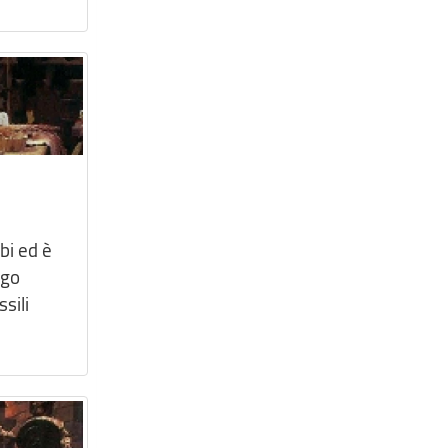
bi ed è
ngo
sili