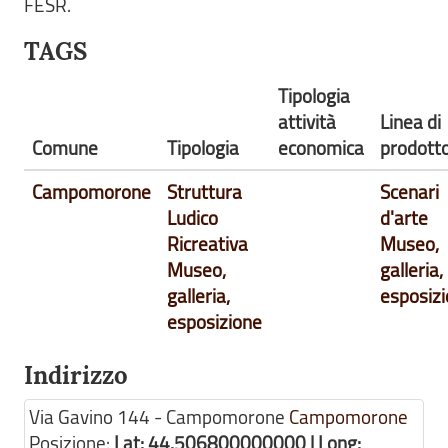
FESR.
TAGS
Tipologia
attività
Linea di
Comune
Tipologia
economica
prodott
Campomorone
Struttura
Scenari
Ludico
d'arte
Ricreativa
Museo,
Museo,
galleria,
galleria,
esposiz
esposizione
Indirizzo
Via Gavino 144 - Campomorone
Campomorone
Posizione:
Lat: 44.506800000000 | Long: