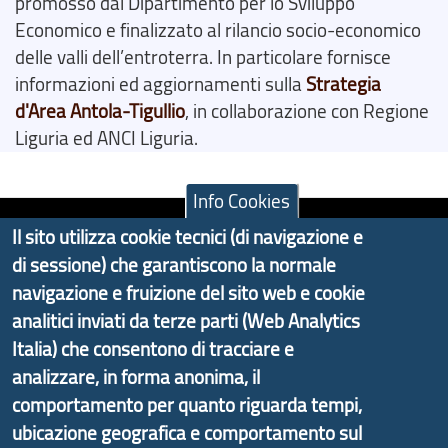
promosso dal Dipartimento per lo Sviluppo
Economico e finalizzato al rilancio socio-economico
delle valli dell’entroterra. In particolare fornisce
informazioni ed aggiornamenti sulla
Strategia
d'Area Antola-Tigullio
, in collaborazione con Regione
Liguria ed ANCI Liguria.
Info Cookies
Il sito utilizza cookie tecnici (di navigazione e
Copyright © 2017 Città metropolitana di Genova |
di sessione) che garantiscono la normale
CF: 80007350103
navigazione e fruizione del sito web e cookie
Tecnologie e Accessibilità
analitici inviati da terze parti (Web Analytics
Italia) che consentono di tracciare e
Privacy
analizzare, in forma anonima, il
Note Legali
comportamento per quanto riguarda tempi,
ubicazione geografica e comportamento sul
Contatti