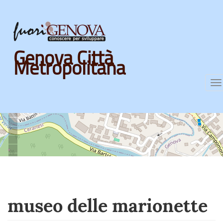
Skip
Genova Città
to
Metropolitana
main
content
T
n
museo delle marionette