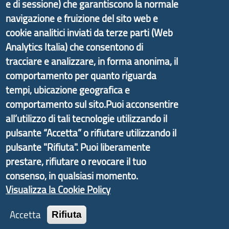
e di sessione) che garantiscono la normale
Il portale di marketing territoriale e sviluppo locale
navigazione e fruizione del sito web e
di Genova Città Metropolitana si è sviluppato a
cookie analitici inviati da terze parti (Web
partire dal progetto nazionale Aree Interne
Analytics Italia) che consentono di
promosso dal Dipartimento per lo Sviluppo
tracciare e analizzare, in forma anonima, il
Economico e finalizzato al rilancio socio-economico
comportamento per quanto riguarda
delle valli dell’entroterra. In particolare fornisce
tempi, ubicazione geografica e
informazioni ed aggiornamenti sulla
Strategia
comportamento sul sito.Puoi acconsentire
d'Area Antola-Tigullio
, in collaborazione con Regione
all’utilizzo di tali tecnologie utilizzando il
Liguria ed ANCI Liguria.
pulsante “Accetta” o rifiutare utilizzando il
pulsante "Rifiuta". Puoi liberamente
prestare, rifiutare o revocare il tuo
consenso, in qualsiasi momento.
Copyright © 2017 Città metropolitana di Genova |
CF: 80007350103
Visualizza la Cookie Policy
Tecnologie e Accessibilità
Accetta
Rifiuta