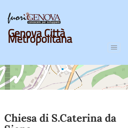
Skip
Genova Città
to
Metropolitana
main
content
Toggl
navig
Chiesa di S.Caterina da