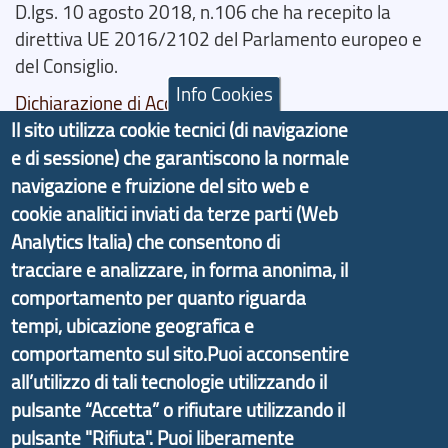
D.lgs. 10 agosto 2018, n.106 che ha recepito la
direttiva UE 2016/2102 del Parlamento europeo e
del Consiglio.
Info Cookies
Dichiarazione di Accessibilità
Il sito utilizza cookie tecnici (di navigazione
Il progetto Aree Interne
e di sessione) che garantiscono la normale
navigazione e fruizione del sito web e
cookie analitici inviati da terze parti (Web
Analytics Italia) che consentono di
tracciare e analizzare, in forma anonima, il
Il portale di marketing territoriale e sviluppo locale
comportamento per quanto riguarda
di Genova Città Metropolitana si è sviluppato a
tempi, ubicazione geografica e
partire dal progetto nazionale Aree Interne
comportamento sul sito.Puoi acconsentire
promosso dal Dipartimento per lo Sviluppo
Economico e finalizzato al rilancio socio-economico
all’utilizzo di tali tecnologie utilizzando il
delle valli dell’entroterra. In particolare fornisce
pulsante “Accetta” o rifiutare utilizzando il
informazioni ed aggiornamenti sulla
Strategia
pulsante "Rifiuta". Puoi liberamente