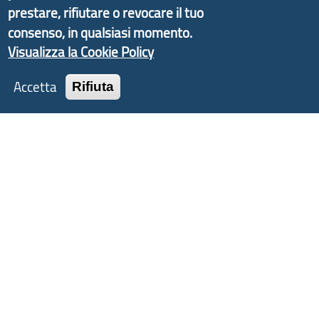
d'Area Antola-Tigullio
, in collaborazione con Regione
prestare, rifiutare o revocare il tuo
Liguria ed ANCI Liguria.
consenso, in qualsiasi momento.
Visualizza la Cookie Policy
Accetta
Rifiuta
Copyright © 2017 Città metropolitana di Genova |
CF: 80007350103
Tecnologie e Accessibilità
Privacy
Note Legali
Contatti
Statistiche
Area Riservata