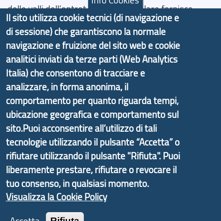
delle valli dell’entroterra. In particolare fornisce
Il sito utilizza cookie tecnici (di navigazione e
informazioni ed aggiornamenti sulla
Strategia
di sessione) che garantiscono la normale
d'Area Antola-Tigullio
, in collaborazione con Regione
navigazione e fruizione del sito web e cookie
Liguria ed ANCI Liguria.
analitici inviati da terze parti (Web Analytics
Italia) che consentono di tracciare e
analizzare, in forma anonima, il
comportamento per quanto riguarda tempi,
Copyright © 2017 Città metropolitana di Genova |
ubicazione geografica e comportamento sul
CF: 80007350103
sito.Puoi acconsentire all’utilizzo di tali
Tecnologie e Accessibilità
tecnologie utilizzando il pulsante “Accetta” o
rifiutare utilizzando il pulsante "Rifiuta". Puoi
Privacy
liberamente prestare, rifiutare o revocare il
Note Legali
tuo consenso, in qualsiasi momento.
Contatti
Visualizza la Cookie Policy
Statistiche
Rifiuta