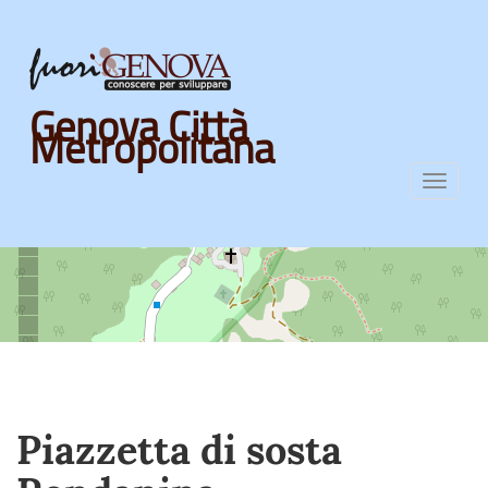
Skip
Genova Città
to
Metropolitana
main
content
Toggl
navig
Piazzetta di sosta