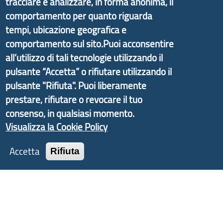
tracciare e analizzare, in forma anonima, il
promosso dal Dipartimento per lo Sviluppo
comportamento per quanto riguarda
Economico e finalizzato al rilancio socio-economico
tempi, ubicazione geografica e
delle valli dell’entroterra. In particolare fornisce
comportamento sul sito.Puoi acconsentire
informazioni ed aggiornamenti sulla
Strategia
all’utilizzo di tali tecnologie utilizzando il
d'Area Antola-Tigullio
, in collaborazione con Regione
Liguria ed ANCI Liguria.
pulsante “Accetta” o rifiutare utilizzando il
pulsante "Rifiuta". Puoi liberamente
prestare, rifiutare o revocare il tuo
consenso, in qualsiasi momento.
Copyright © 2017 Città metropolitana di Genova |
Visualizza la Cookie Policy
CF: 80007350103
Accetta
Rifiuta
Tecnologie e Accessibilità
Privacy
Note Legali
Contatti