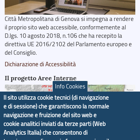
Città Metropolitana di Genova si impegna a rendere
il proprio sito web accessibile, conformemente al
D.lgs. 10 agosto 2018, n.106 che ha recepito la
direttiva UE 2016/2102 del Parlamento europeo e
del Consiglio.
Dichiarazione di Accessibilità
Il progetto Aree Interne
Info Cookies
Il sito utilizza cookie tecnici (di navigazione
e di sessione) che garantiscono la normale
navigazione e fruizione del sito web e
Il portale di marketing territoriale e sviluppo locale
cookie analitici inviati da terze parti (Web
di Genova Città Metropolitana si è sviluppato a
Analytics Italia) che consentono di
partire dal progetto nazionale Aree Interne