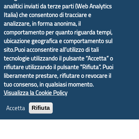
Liguria ed ANCI Liguria.
analitici inviati da terze parti (Web Analytics
Italia) che consentono di tracciare e
analizzare, in forma anonima, il
comportamento per quanto riguarda tempi,
Copyright © 2017 Città metropolitana di Genova |
ubicazione geografica e comportamento sul
CF: 80007350103
sito.Puoi acconsentire all’utilizzo di tali
tecnologie utilizzando il pulsante “Accetta” o
Tecnologie e Accessibilità
rifiutare utilizzando il pulsante "Rifiuta". Puoi
Privacy
liberamente prestare, rifiutare o revocare il
Note Legali
tuo consenso, in qualsiasi momento.
Visualizza la Cookie Policy
Contatti
Statistiche
Accetta
Rifiuta
Area Riservata