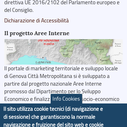
direttiva UE 2016/2102 del Parlamento europeo e
del Consiglio.
Dichiarazione di Accessibilità
Il progetto Aree Interne
Il portale di marketing territoriale e sviluppo locale
di Genova Città Metropolitana si è sviluppato a
partire dal progetto nazionale Aree Interne
promosso dal Dipartimento per lo Sviluppo
Info Cookies
Economico e finalizzato al rilancio socio-economico
delle valli dell’entroterra. In particolare fornisce
Il sito utilizza cookie tecnici (di navigazione e
informazioni ed aggiornamenti sulla
Strategia
di sessione) che garantiscono la normale
d'Area Antola-Tigullio
, in collaborazione con Regione
navigazione e fruizione del sito web e cookie