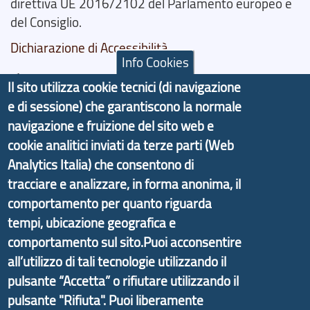
direttiva UE 2016/2102 del Parlamento europeo e
del Consiglio.
Dichiarazione di Accessibilità
Info Cookies
Il progetto Aree Interne
Il sito utilizza cookie tecnici (di navigazione
e di sessione) che garantiscono la normale
navigazione e fruizione del sito web e
cookie analitici inviati da terze parti (Web
Analytics Italia) che consentono di
Il portale di marketing territoriale e sviluppo locale
tracciare e analizzare, in forma anonima, il
di Genova Città Metropolitana si è sviluppato a
partire dal progetto nazionale Aree Interne
comportamento per quanto riguarda
promosso dal Dipartimento per lo Sviluppo
tempi, ubicazione geografica e
Economico e finalizzato al rilancio socio-economico
comportamento sul sito.Puoi acconsentire
delle valli dell’entroterra. In particolare fornisce
all’utilizzo di tali tecnologie utilizzando il
informazioni ed aggiornamenti sulla
Strategia
pulsante “Accetta” o rifiutare utilizzando il
d'Area Antola-Tigullio
, in collaborazione con Regione
pulsante "Rifiuta". Puoi liberamente