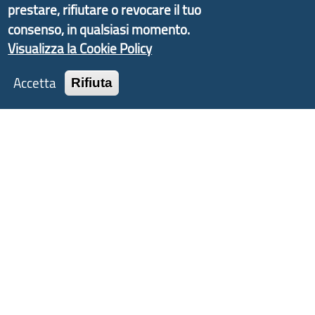
Liguria ed ANCI Liguria.
prestare, rifiutare o revocare il tuo
consenso, in qualsiasi momento.
Visualizza la Cookie Policy
Copyright © 2017 Città metropolitana di Genova |
Accetta
Rifiuta
CF: 80007350103
Tecnologie e Accessibilità
Privacy
Note Legali
Contatti
Statistiche
Area Riservata