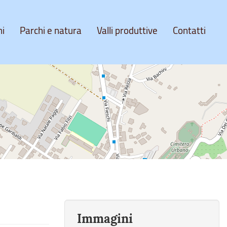
ni
Parchi e natura
Valli produttive
Contatti
Immagini