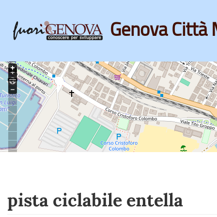
Genova Città 
Skip
to
main
content
pista ciclabile entella