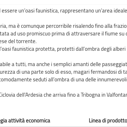
 ad essere un’oasi faunistica, rappresentano un’area ideal
ria, ma è comunque percorribile risalendo fino alla frazi
ltata ad uso promiscuo prima di attraversare il fiume su 
ese del torrente.
’oasi faunistica protetta, protetti dall’ombra degli alberi 
abile a tutti, ma anche i semplici amanti delle passeggiat
icurezza di una parte solo di esso, magari fermandosi di t
ti comodamente seduti all’ombra di una delle innumerevol
 Ciclovia dell'Ardesia che arriva fino a Tribogna in Valfon
ogia attività economica
Linea di prodott