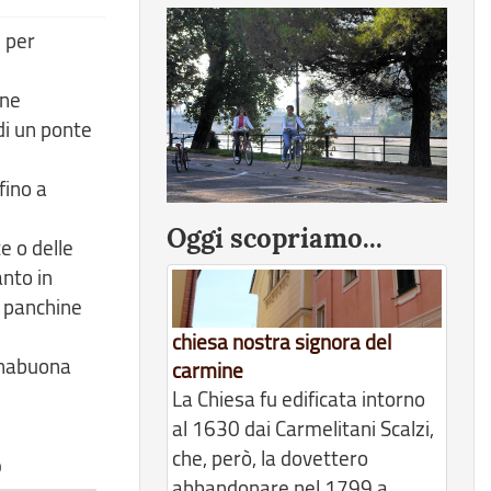
e per
one
di un ponte
fino a
Oggi scopriamo...
e o delle
anto in
i panchine
chiesa nostra signora del
tanabuona
carmine
La Chiesa fu edificata intorno
al 1630 dai Carmelitani Scalzi,
che, però, la dovettero
o
abbandonare nel 1799 a