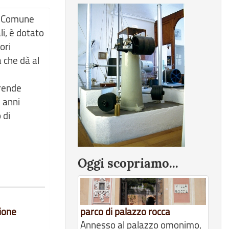
il Comune
li, è dotato
ori
a che dà al
prende
i anni
 di
Oggi scopriamo...
ione
parco di palazzo rocca
Annesso al palazzo omonimo,