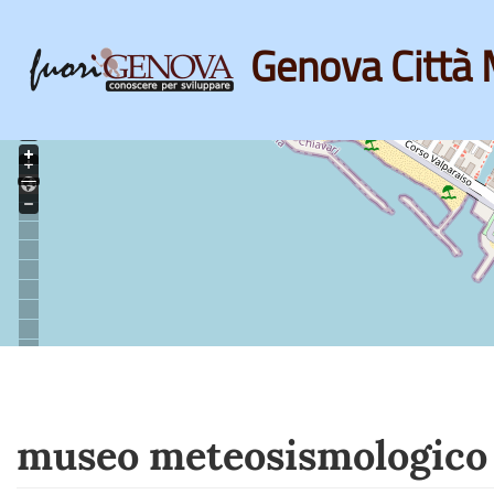
Genova Città 
Skip
to
main
content
museo meteosismologico 