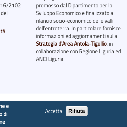
2016/2102
promosso dal Dipartimento per lo
 del
Sviluppo Economico e finalizzato al
rilancio socio-economico delle valli
dell’entroterra. In particolare fornisce
ità
informazioni ed aggiornamenti sulla
Strategia d'Area Antola-Tigullio
, in
collaborazione con Regione Liguria ed
ANCI Liguria.
one e
Accetta
Rifiuta
o di
one