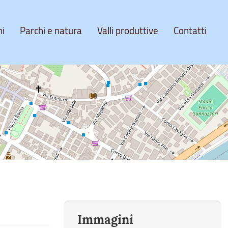
ni
Parchi e natura
Valli produttive
Contatti
Immagini