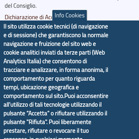
del Consiglio.
Info Cookies
Dichiarazione di Accessibilità
Il sito utilizza cookie tecnici (di navigazione
Il progetto Aree Interne
e di sessione) che garantiscono la normale
navigazione e fruizione del sito web e
cookie analitici inviati da terze parti (Web
Analytics Italia) che consentono di
tracciare e analizzare, in forma anonima, il
Il portale di marketing territoriale e sviluppo locale
di Genova Città Metropolitana si è sviluppato a
comportamento per quanto riguarda
partire dal progetto nazionale Aree Interne
tempi, ubicazione geografica e
promosso dal Dipartimento per lo Sviluppo
comportamento sul sito.Puoi acconsentire
Economico e finalizzato al rilancio socio-economico
all’utilizzo di tali tecnologie utilizzando il
delle valli dell’entroterra. In particolare fornisce
pulsante “Accetta” o rifiutare utilizzando il
informazioni ed aggiornamenti sulla
Strategia
pulsante "Rifiuta". Puoi liberamente
d'Area Antola-Tigullio
, in collaborazione con Regione
prestare, rifiutare o revocare il tuo
Liguria ed ANCI Liguria.