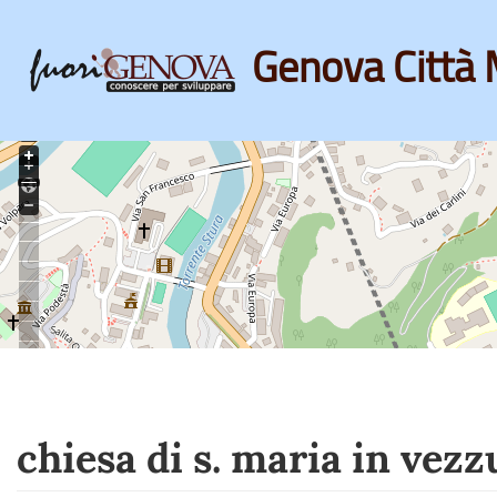
Genova Città 
Skip
to
main
content
chiesa di s. maria in vezz