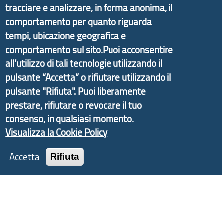
Il portale di marketing territoriale e sviluppo locale
tracciare e analizzare, in forma anonima, il
di Genova Città Metropolitana si è sviluppato a
comportamento per quanto riguarda
partire dal progetto nazionale Aree Interne
tempi, ubicazione geografica e
promosso dal Dipartimento per lo Sviluppo
comportamento sul sito.Puoi acconsentire
Economico e finalizzato al rilancio socio-economico
all’utilizzo di tali tecnologie utilizzando il
delle valli dell’entroterra. In particolare fornisce
pulsante “Accetta” o rifiutare utilizzando il
informazioni ed aggiornamenti sulla
Strategia
pulsante "Rifiuta". Puoi liberamente
d'Area Antola-Tigullio
, in collaborazione con Regione
prestare, rifiutare o revocare il tuo
Liguria ed ANCI Liguria.
consenso, in qualsiasi momento.
Visualizza la Cookie Policy
Accetta
Rifiuta
Copyright © 2017 Città metropolitana di Genova |
CF: 80007350103
Tecnologie e Accessibilità
Privacy