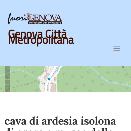
Skip
Genova Città
to
Metropolitana
main
content
Toggl
navig
cava di ardesia isolona