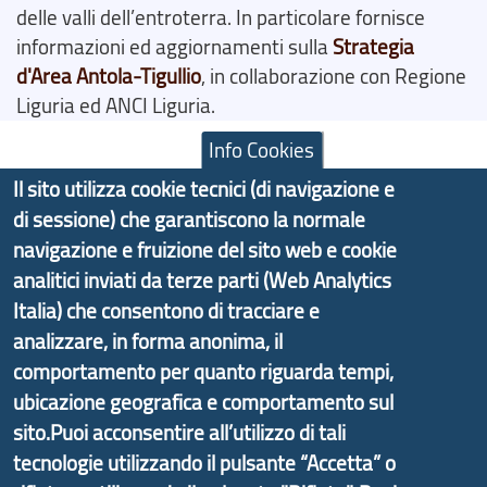
delle valli dell’entroterra. In particolare fornisce
informazioni ed aggiornamenti sulla
Strategia
d'Area Antola-Tigullio
, in collaborazione con Regione
Liguria ed ANCI Liguria.
Info Cookies
Il sito utilizza cookie tecnici (di navigazione e
di sessione) che garantiscono la normale
Copyright © 2017 Città metropolitana di Genova |
navigazione e fruizione del sito web e cookie
CF: 80007350103
analitici inviati da terze parti (Web Analytics
Tecnologie e Accessibilità
Italia) che consentono di tracciare e
analizzare, in forma anonima, il
Privacy
comportamento per quanto riguarda tempi,
Note Legali
ubicazione geografica e comportamento sul
Contatti
sito.Puoi acconsentire all’utilizzo di tali
tecnologie utilizzando il pulsante “Accetta” o
Statistiche