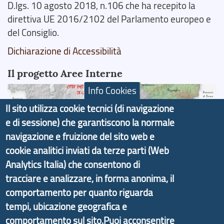
D.lgs. 10 agosto 2018, n.106 che ha recepito la
direttiva UE 2016/2102 del Parlamento europeo e
del Consiglio.
Dichiarazione di Accessibilità
Il progetto Aree Interne
Info Cookies
Il sito utilizza cookie tecnici (di navigazione
e di sessione) che garantiscono la normale
Il portale di marketing territoriale e sviluppo locale
navigazione e fruizione del sito web e
di Genova Città Metropolitana si è sviluppato a
cookie analitici inviati da terze parti (Web
partire dal progetto nazionale Aree Interne
Analytics Italia) che consentono di
promosso dal Dipartimento per lo Sviluppo
tracciare e analizzare, in forma anonima, il
Economico e finalizzato al rilancio socio-economico
comportamento per quanto riguarda
delle valli dell’entroterra. In particolare fornisce
tempi, ubicazione geografica e
informazioni ed aggiornamenti sulla
Strategia
comportamento sul sito.Puoi acconsentire