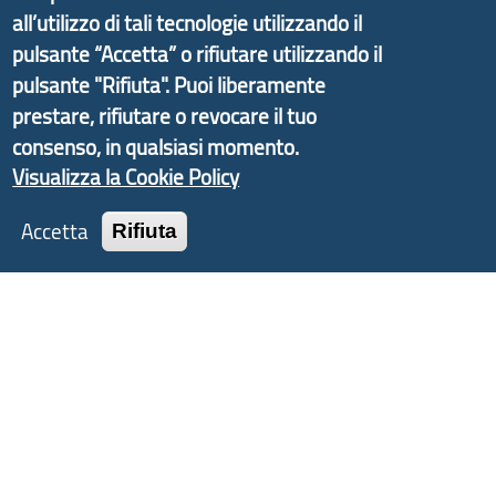
d'Area Antola-Tigullio
, in collaborazione con Regione
all’utilizzo di tali tecnologie utilizzando il
Liguria ed ANCI Liguria.
pulsante “Accetta” o rifiutare utilizzando il
pulsante "Rifiuta". Puoi liberamente
prestare, rifiutare o revocare il tuo
consenso, in qualsiasi momento.
Copyright © 2017 Città metropolitana di Genova |
Visualizza la Cookie Policy
CF: 80007350103
Accetta
Rifiuta
Tecnologie e Accessibilità
Privacy
Note Legali
Contatti
Statistiche
Area Riservata