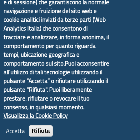
e di sessione) che garantiscono la normale
Il portale di marketing territoriale e sviluppo locale
navigazione e fruizione del sito web e
di Genova Città Metropolitana si è sviluppato a
cookie analitici inviati da terze parti (Web
partire dal progetto nazionale Aree Interne
Analytics Italia) che consentono di
promosso dal Dipartimento per lo Sviluppo
tracciare e analizzare, in forma anonima, il
Economico e finalizzato al rilancio socio-economico
comportamento per quanto riguarda
delle valli dell’entroterra. In particolare fornisce
tempi, ubicazione geografica e
informazioni ed aggiornamenti sulla
Strategia
comportamento sul sito.Puoi acconsentire
d'Area Antola-Tigullio
, in collaborazione con Regione
all’utilizzo di tali tecnologie utilizzando il
Liguria ed ANCI Liguria.
pulsante “Accetta” o rifiutare utilizzando il
pulsante "Rifiuta". Puoi liberamente
prestare, rifiutare o revocare il tuo
consenso, in qualsiasi momento.
Copyright © 2017 Città metropolitana di Genova |
CF: 80007350103
Visualizza la Cookie Policy
Tecnologie e Accessibilità
Accetta
Rifiuta