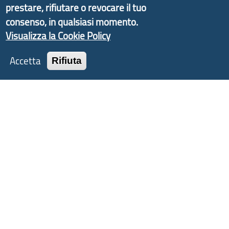
Liguria ed ANCI Liguria.
prestare, rifiutare o revocare il tuo
consenso, in qualsiasi momento.
Visualizza la Cookie Policy
Copyright © 2017 Città metropolitana di Genova |
Accetta
Rifiuta
CF: 80007350103
Tecnologie e Accessibilità
Privacy
Note Legali
Contatti
Statistiche
Area Riservata