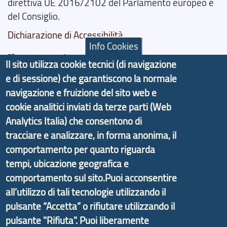
direttiva UE 2016/2102 del Parlamento europeo e
del Consiglio.
Dichiarazione di Accessibilità
Info Cookies
Il progetto Aree Interne
Il sito utilizza cookie tecnici (di navigazione
e di sessione) che garantiscono la normale
navigazione e fruizione del sito web e
cookie analitici inviati da terze parti (Web
Analytics Italia) che consentono di
Il portale di marketing territoriale e sviluppo locale
di Genova Città Metropolitana si è sviluppato a
tracciare e analizzare, in forma anonima, il
partire dal progetto nazionale Aree Interne
comportamento per quanto riguarda
promosso dal Dipartimento per lo Sviluppo
tempi, ubicazione geografica e
Economico e finalizzato al rilancio socio-economico
comportamento sul sito.Puoi acconsentire
delle valli dell’entroterra. In particolare fornisce
all’utilizzo di tali tecnologie utilizzando il
informazioni ed aggiornamenti sulla
Strategia
pulsante “Accetta” o rifiutare utilizzando il
d'Area Antola-Tigullio
, in collaborazione con Regione
pulsante "Rifiuta". Puoi liberamente