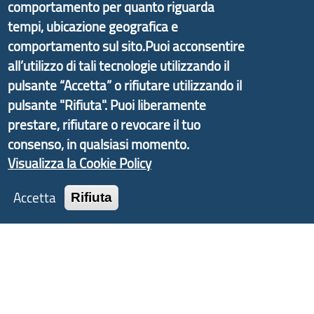
comportamento per quanto riguarda
Economico e finalizzato al rilancio socio-economico
tempi, ubicazione geografica e
delle valli dell’entroterra. In particolare fornisce
informazioni ed aggiornamenti sulla
Strategia
comportamento sul sito.Puoi acconsentire
d'Area Antola-Tigullio
, in collaborazione con Regione
all’utilizzo di tali tecnologie utilizzando il
Liguria ed ANCI Liguria.
pulsante “Accetta” o rifiutare utilizzando il
pulsante "Rifiuta". Puoi liberamente
prestare, rifiutare o revocare il tuo
consenso, in qualsiasi momento.
Copyright © 2017 Città metropolitana di Genova |
Visualizza la Cookie Policy
CF: 80007350103
Accetta
Rifiuta
Tecnologie e Accessibilità
Privacy
Note Legali
Contatti