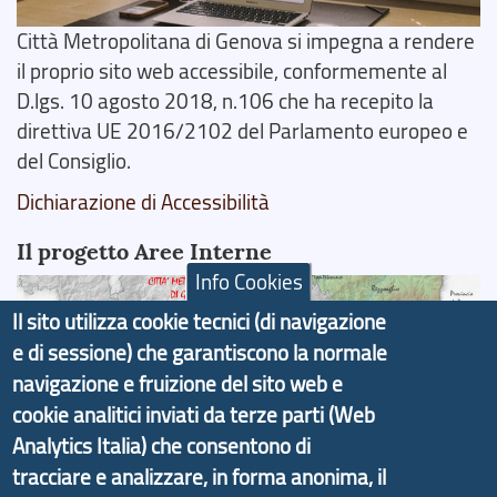
Città Metropolitana di Genova si impegna a rendere
il proprio sito web accessibile, conformemente al
D.lgs. 10 agosto 2018, n.106 che ha recepito la
direttiva UE 2016/2102 del Parlamento europeo e
del Consiglio.
Dichiarazione di Accessibilità
Il progetto Aree Interne
Info Cookies
Il sito utilizza cookie tecnici (di navigazione
e di sessione) che garantiscono la normale
navigazione e fruizione del sito web e
Il portale di marketing territoriale e sviluppo locale
cookie analitici inviati da terze parti (Web
di Genova Città Metropolitana si è sviluppato a
Analytics Italia) che consentono di
partire dal progetto nazionale Aree Interne
tracciare e analizzare, in forma anonima, il
promosso dal Dipartimento per lo Sviluppo