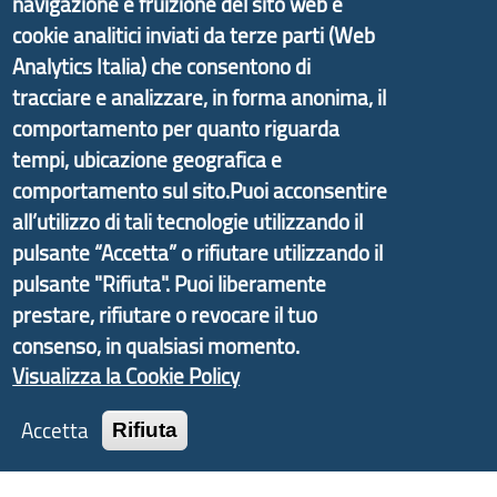
navigazione e fruizione del sito web e
cookie analitici inviati da terze parti (Web
Il portale di marketing territoriale e sviluppo locale
Analytics Italia) che consentono di
di Genova Città Metropolitana si è sviluppato a
tracciare e analizzare, in forma anonima, il
partire dal progetto nazionale Aree Interne
comportamento per quanto riguarda
promosso dal Dipartimento per lo Sviluppo
tempi, ubicazione geografica e
Economico e finalizzato al rilancio socio-economico
comportamento sul sito.Puoi acconsentire
delle valli dell’entroterra. In particolare fornisce
all’utilizzo di tali tecnologie utilizzando il
informazioni ed aggiornamenti sulla
Strategia
pulsante “Accetta” o rifiutare utilizzando il
d'Area Antola-Tigullio
, in collaborazione con Regione
pulsante "Rifiuta". Puoi liberamente
Liguria ed ANCI Liguria.
prestare, rifiutare o revocare il tuo
consenso, in qualsiasi momento.
Visualizza la Cookie Policy
Copyright © 2017 Città metropolitana di Genova |
Accetta
Rifiuta
CF: 80007350103
Tecnologie e Accessibilità