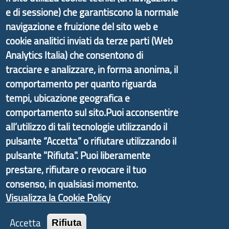
e di sessione) che garantiscono la normale
navigazione e fruizione del sito web e
Il portale di marketing territoriale e sviluppo locale
cookie analitici inviati da terze parti (Web
di Genova Città Metropolitana si è sviluppato a
Analytics Italia) che consentono di
partire dal progetto nazionale Aree Interne
tracciare e analizzare, in forma anonima, il
promosso dal Dipartimento per lo Sviluppo
comportamento per quanto riguarda
Economico e finalizzato al rilancio socio-economico
tempi, ubicazione geografica e
delle valli dell’entroterra. In particolare fornisce
comportamento sul sito.Puoi acconsentire
informazioni ed aggiornamenti sulla
Strategia
all’utilizzo di tali tecnologie utilizzando il
d'Area Antola-Tigullio
, in collaborazione con Regione
pulsante “Accetta” o rifiutare utilizzando il
Liguria ed ANCI Liguria.
pulsante "Rifiuta". Puoi liberamente
prestare, rifiutare o revocare il tuo
consenso, in qualsiasi momento.
Visualizza la Cookie Policy
Copyright © 2017 Città metropolitana di Genova |
CF: 80007350103
Accetta
Rifiuta