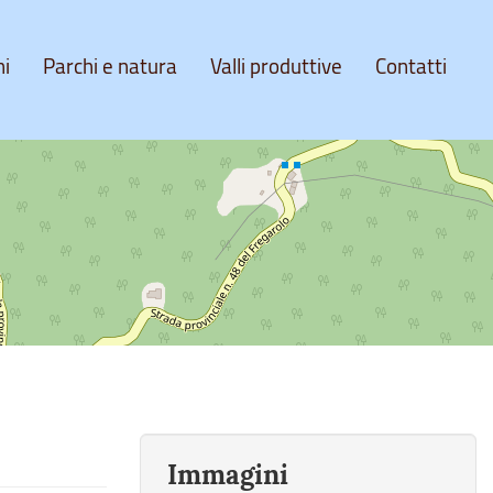
ni
Parchi e natura
Valli produttive
Contatti
Immagini