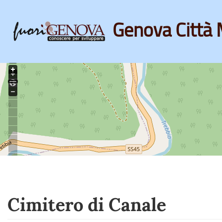
Genova Città 
Skip
to
main
content
Cimitero di Canale