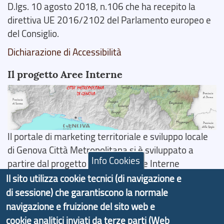
D.lgs. 10 agosto 2018, n.106 che ha recepito la
direttiva UE 2016/2102 del Parlamento europeo e
del Consiglio.
Dichiarazione di Accessibilità
Il progetto Aree Interne
Il portale di marketing territoriale e sviluppo locale
di Genova Città Metropolitana si è sviluppato a
Info Cookies
partire dal progetto nazionale Aree Interne
promosso dal Dipartimento per lo Sviluppo
Il sito utilizza cookie tecnici (di navigazione e
Economico e finalizzato al rilancio socio-economico
di sessione) che garantiscono la normale
delle valli dell’entroterra. In particolare fornisce
navigazione e fruizione del sito web e
informazioni ed aggiornamenti sulla
Strategia
cookie analitici inviati da terze parti (Web