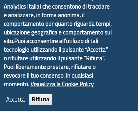
d'Area Antola-Tigullio
, in collaborazione con Regione
Analytics Italia) che consentono di tracciare
Liguria ed ANCI Liguria.
e analizzare, in forma anonima, il
comportamento per quanto riguarda tempi,
ubicazione geografica e comportamento sul
sito.Puoi acconsentire all’utilizzo di tali
Copyright © 2017 Città metropolitana di Genova |
tecnologie utilizzando il pulsante “Accetta”
CF: 80007350103
o rifiutare utilizzando il pulsante "Rifiuta".
Puoi liberamente prestare, rifiutare o
Tecnologie e Accessibilità
revocare il tuo consenso, in qualsiasi
Privacy
momento.
Visualizza la Cookie Policy
Note Legali
Accetta
Rifiuta
Contatti
Statistiche
Area Riservata