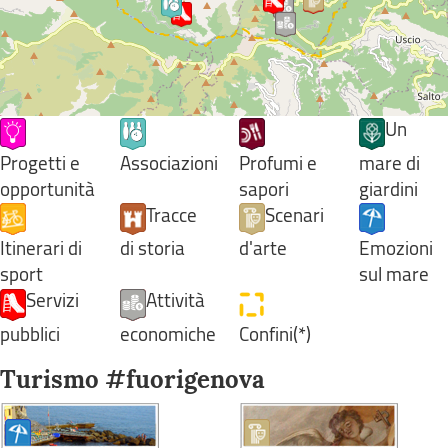
Un
Progetti e
Associazioni
Profumi e
mare di
opportunità
sapori
giardini
Tracce
Scenari
Itinerari di
di storia
d'arte
Emozioni
sport
sul mare
Servizi
Attività
pubblici
economiche
Confini(*)
Turismo #fuorigenova